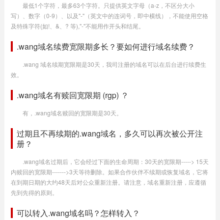
最低1个字符，最多63个字符。只提供英文字母（a-z，不区分大小
写）、数字（0-9）、以及"-"（英文中的连词号，即中横线），不能使用空格
及特殊字符(如!、&、? 等),"-"不能用作开头和结尾。
.wang域名续费宽限期多长？要如何进行域名续费？
.wang 域名续期宽限期是30天，我司注册的域名可以在后台进行续费生
效。
.wang域名有赎回宽限期 (rgp) ？
有，.wang域名赎回的宽限期是30天。
过期且不再续期的.wang域名，多久可以再次被公开注
册？
.wang域名过期后，它会经过下面的生命周期：30天的宽限期-----> 15天
内赎回的宽限期------->3天等待删除。如果合作伙伴不续期或恢复域名，它将
在到期日期的大约48天后对公众重新注册。请注意，域名重新注册，应遵循
先到先得的原则。
可以转入.wang域名吗？怎样转入？