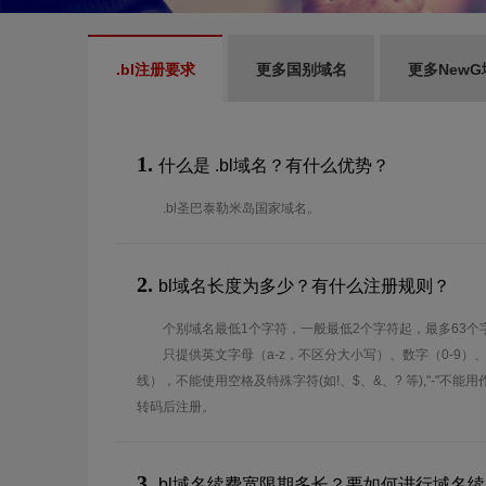
.bl注册要求
更多国别域名
更多NewG
1.
什么是 .bl域名？有什么优势？
.bl圣巴泰勒米岛国家域名。
2.
bl域名长度为多少？有什么注册规则？
个别域名最低1个字符，一般最低2个字符起，最多63个
只提供英文字母（a-z，不区分大小写）、数字（0-9）
线），不能使用空格及特殊字符(如!、$、&、? 等),"-"不
转码后注册。
3.
bl域名续费宽限期多长？要如何进行域名