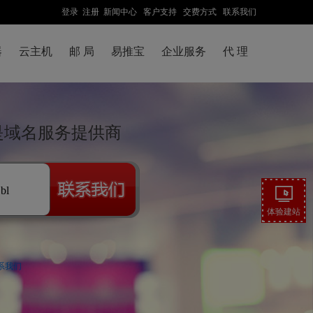
登录
注册
新闻中心
客户支持
交费方式
联系我们
器
云主机
邮 局
易推宝
企业服务
代 理
络是域名服务提供商
.bl
体验建站
系我们