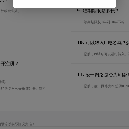
9.
续期期限是多长？
进行续费生效。
续期期限从1年到10年不等
10.
可以转入bl域名吗？
是的，bl域名可以进行转入
公开注册？
11.
凌一网络是否为bl提供
待删除
是的，凌一网络为bl 提供IDN
75天后对公众重新注册。请注
期限等以实际情况为准！