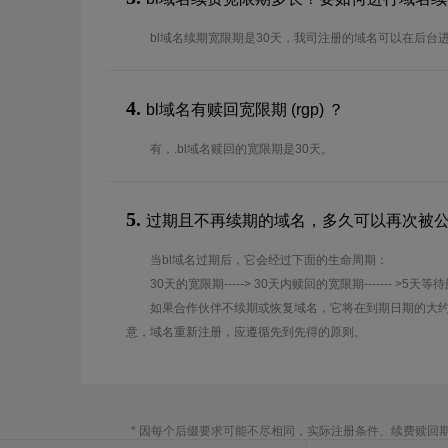
bl域名续期宽限期是30天，我司注册的域名可以在后台
4.
bl域名有赎回宽限期 (rgp) ？
有，.bl域名赎回的宽限期是30天。
5.
过期且不再续期的域名，多久可以再次被
当bl域名过期后，它会经过下面的生命周期：
30天的宽限期-----> 30天内赎回的宽限期------- >5天等
如果合作伙伴不续期或恢复域名，它将在到期日期的大约
意，域名重新注册，应遵循先到先得的原则。
* 因每个后缀要求可能不尽相同，实际注册条件、续费赎回