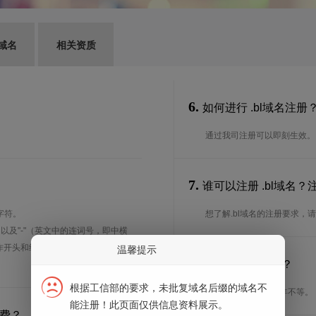
域名
相关资质
6.
如何进行 .bl域名注册
通过我司注册可以即刻生效。
7.
谁可以注册 .bl域名
字符。
想了解.bl域名的注册要求，
、以及"-"（英文中的连词号，即中横
能用作开头和结尾。注*中文域名实际是
温馨提示
8.
注册期限是多长？
根据工信部的要求，未批复域名后缀的域名不
注册期限从1年到10年不等。
能注册！此页面仅供信息资料展示。
续费？