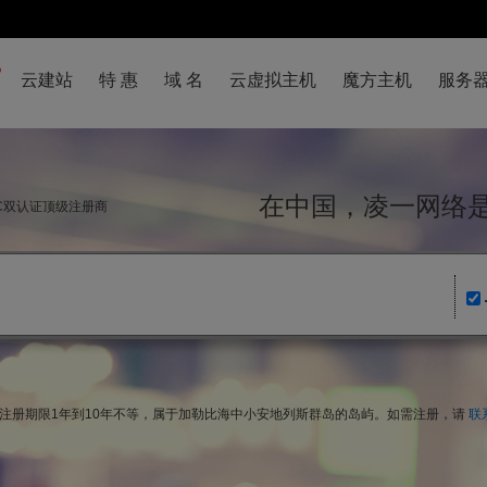
云建站
特 惠
域 名
云虚拟主机
魔方主机
服务
在中国，凌一网
NIC双认证顶级注册商
名,注册期限1年到10年不等，属于加勒比海中小安地列斯群岛的岛屿。如需注册，请
联