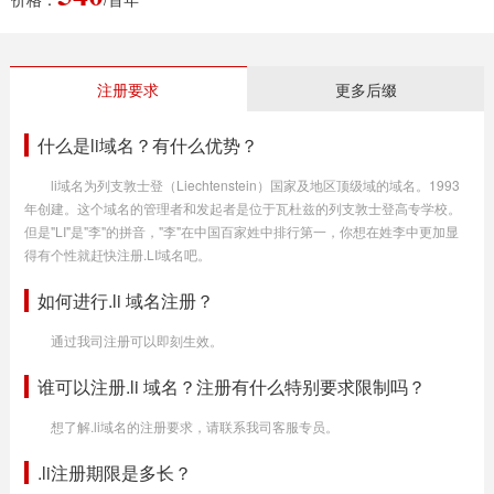
注册要求
更多后缀
什么是li域名？有什么优势？
li域名为列支敦士登（Liechtenstein）国家及地区顶级域的域名。1993
年创建。这个域名的管理者和发起者是位于瓦杜兹的列支敦士登高专学校。
但是"LI"是"李"的拼音，"李"在中国百家姓中排行第一，你想在姓李中更加显
得有个性就赶快注册.LI域名吧。
如何进行.li 域名注册？
通过我司注册可以即刻生效。
谁可以注册.li 域名？注册有什么特别要求限制吗？
想了解.li域名的注册要求，请联系我司客服专员。
.li注册期限是多长？