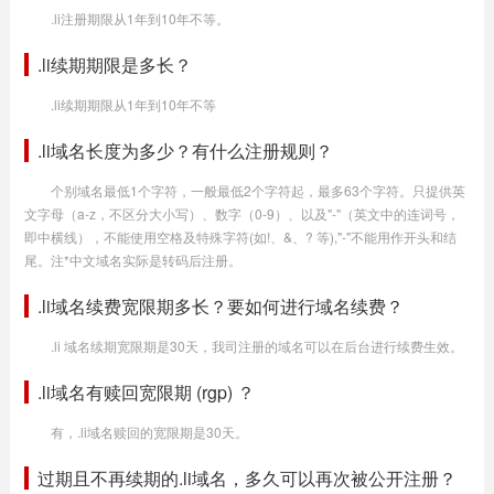
.li注册期限从1年到10年不等。
.li续期期限是多长？
.li续期期限从1年到10年不等
.li域名长度为多少？有什么注册规则？
个别域名最低1个字符，一般最低2个字符起，最多63个字符。只提供英
文字母（a-z，不区分大小写）、数字（0-9）、以及"-"（英文中的连词号，
即中横线），不能使用空格及特殊字符(如!、&、? 等),"-"不能用作开头和结
尾。注*中文域名实际是转码后注册。
.li域名续费宽限期多长？要如何进行域名续费？
.li 域名续期宽限期是30天，我司注册的域名可以在后台进行续费生效。
.li域名有赎回宽限期 (rgp) ？
有，.li域名赎回的宽限期是30天。
过期且不再续期的.li域名，多久可以再次被公开注册？