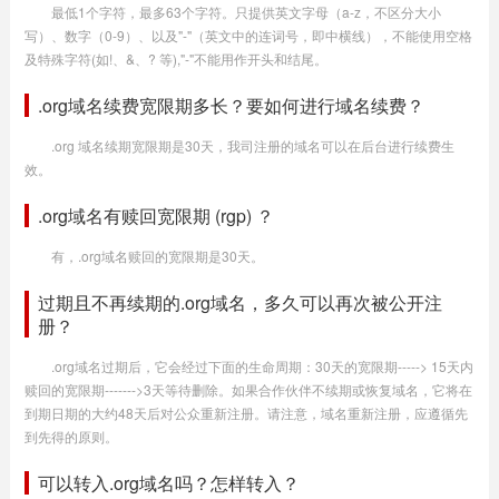
最低1个字符，最多63个字符。只提供英文字母（a-z，不区分大小
写）、数字（0-9）、以及"-"（英文中的连词号，即中横线），不能使用空格
及特殊字符(如!、&、? 等),"-"不能用作开头和结尾。
.org域名续费宽限期多长？要如何进行域名续费？
.org 域名续期宽限期是30天，我司注册的域名可以在后台进行续费生
效。
.org域名有赎回宽限期 (rgp) ？
有，.org域名赎回的宽限期是30天。
过期且不再续期的.org域名，多久可以再次被公开注
册？
.org域名过期后，它会经过下面的生命周期：30天的宽限期-----> 15天内
赎回的宽限期------->3天等待删除。如果合作伙伴不续期或恢复域名，它将在
到期日期的大约48天后对公众重新注册。请注意，域名重新注册，应遵循先
到先得的原则。
可以转入.org域名吗？怎样转入？