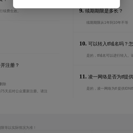
9.
续期期限是多长？
进行续费生效。
续期期限从1年到10年不等
10.
可以转入tf域名吗？
是的，tf域名可以进行转入
公开注册？
11.
凌一网络是否为tf提供国
待删除
是的，凌一网络为tf 提供IDNt
75天后对公众重新注册。请注
期限等以实际情况为准！