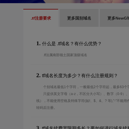
.tf注册要求
更多国别域名
更多NewG
1.
什么是 .tf域名？有什么优势？
.tf法属南部领土国家顶级域名
2.
tf域名长度为多少？有什么注册规则？
个别域名最低1个字符，一般最低2个字符起，最多63个
只提供英文字母（a-z，不区分大小写）、数字（0-9）
线），不能使用空格及特殊字符(如!、$、&、? 等),"-"不
转码后注册。
3.
tf域名续费宽限期多长？要如何进行域名续