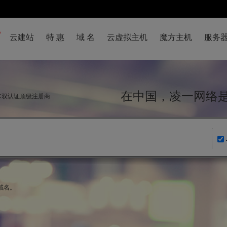
云建站
特 惠
域 名
云虚拟主机
魔方主机
服务
在中国，凌一网
NIC双认证顶级注册商
域名。