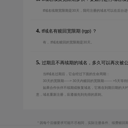
tf域名续期宽限期是30天，我司注册的域名可以在后台
4.
tf域名有赎回宽限期 (rgp) ？
有，.tf域名赎回的宽限期是30天。
5.
过期且不再续期的域名，多久可以再次被
当tf域名过期后，它会经过下面的生命周期：
30天的宽限期-----> 30天内赎回的宽限期------- >5天等
如果合作伙伴不续期或恢复域名，它将在到期日期的大约
意，域名重新注册，应遵循先到先得的原则。
* 因每个后缀要求可能不尽相同，实际注册条件、续费赎回