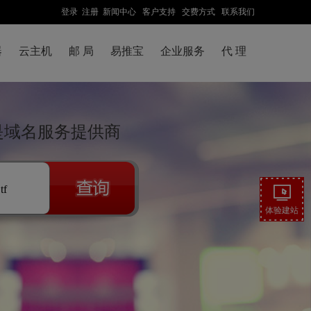
登录
注册
新闻中心
客户支持
交费方式
联系我们
器
云主机
邮 局
易推宝
企业服务
代 理
络是域名服务提供商
.tf
体验建站