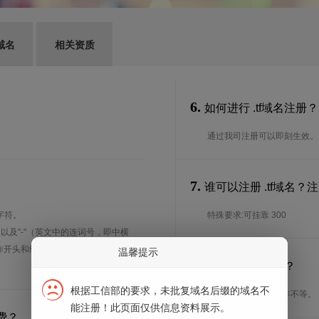
域名
相关资质
6.
如何进行 .tf域名注册？
通过我司注册可以即刻生效。
7.
谁可以注册 .tf域名
字符。
特殊要求:可挂靠 300
、以及"-"（英文中的连词号，即中横
能用作开头和结尾。注*中文域名实际是
温馨提示
8.
注册期限是多长？
根据工信部的要求，未批复域名后缀的域名不
注册期限从1年到10年不等。
能注册！此页面仅供信息资料展示。
费？