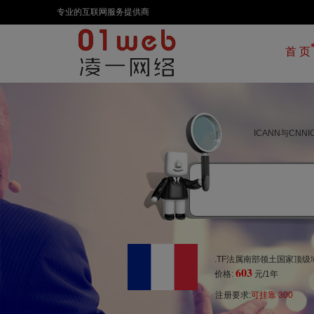
专业的互联网服务提供商
首 页
ICANN与CN
.TF法属南部领土国家顶级
603
价格:
元/1年
注册要求:
可挂靠 300