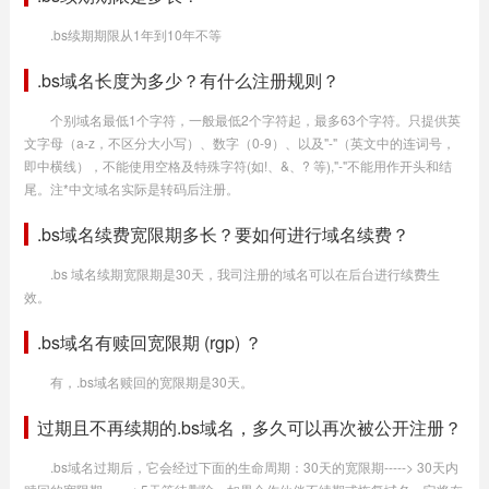
.bs续期期限从1年到10年不等
.bs域名长度为多少？有什么注册规则？
个别域名最低1个字符，一般最低2个字符起，最多63个字符。只提供英
文字母（a-z，不区分大小写）、数字（0-9）、以及"-"（英文中的连词号，
即中横线），不能使用空格及特殊字符(如!、&、? 等),"-"不能用作开头和结
尾。注*中文域名实际是转码后注册。
.bs域名续费宽限期多长？要如何进行域名续费？
.bs 域名续期宽限期是30天，我司注册的域名可以在后台进行续费生
效。
.bs域名有赎回宽限期 (rgp) ？
有，.bs域名赎回的宽限期是30天。
过期且不再续期的.bs域名，多久可以再次被公开注册？
.bs域名过期后，它会经过下面的生命周期：30天的宽限期-----> 30天内