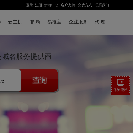
登录
注册
新闻中心
客户支持
交费方式
联系我们
器
云主机
邮 局
易推宝
企业服务
代 理
络是域名服务提供商
.re
体验建站