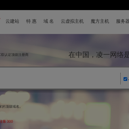
云建站
特 惠
域 名
云虚拟主机
魔方主机
服务
在中国，凌一网
NIC双认证顶级注册商
国家的顶级域名。
靠 300