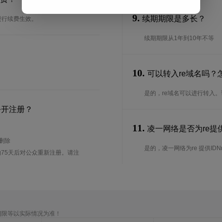
9.
续期期限是多长？
进行续费生效。
续期期限从1年到10年不等
10.
可以转入re域名吗？
是的，re域名可以进行转入
公开注册？
11.
凌一网络是否为re提供
待删除
是的，凌一网络为re 提供IDN
75天后对公众重新注册。请注
期限等以实际情况为准！