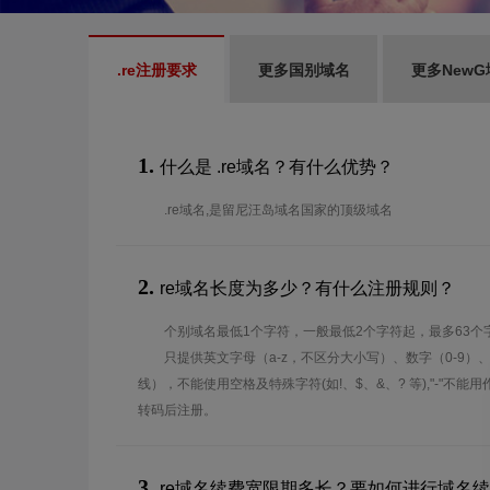
.re注册要求
更多国别域名
更多NewG
1.
什么是 .re域名？有什么优势？
.re域名,是留尼汪岛域名国家的顶级域名
2.
re域名长度为多少？有什么注册规则？
个别域名最低1个字符，一般最低2个字符起，最多63个
只提供英文字母（a-z，不区分大小写）、数字（0-9）
线），不能使用空格及特殊字符(如!、$、&、? 等),"-"不
转码后注册。
3.
re域名续费宽限期多长？要如何进行域名