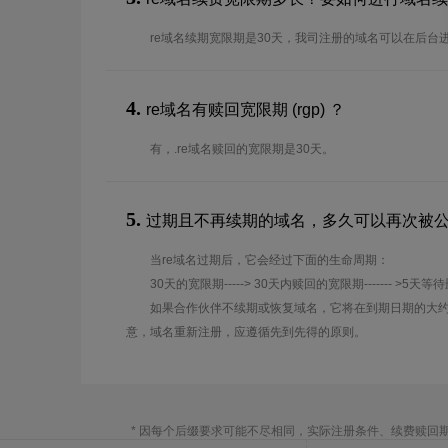
re域名续期宽限期是30天，我司注册的域名可以在后台
4.
re域名有赎回宽限期 (rgp) ？
有，.re域名赎回的宽限期是30天。
5.
过期且不再续期的域名，多久可以再次被
当re域名过期后，它会经过下面的生命周期：
30天的宽限期-----> 30天内赎回的宽限期------- >5天等
如果合作伙伴不续期或恢复域名，它将在到期日期的大约
意，域名重新注册，应遵循先到先得的原则。
* 因每个后缀要求可能不尽相同，实际注册条件、续费赎回