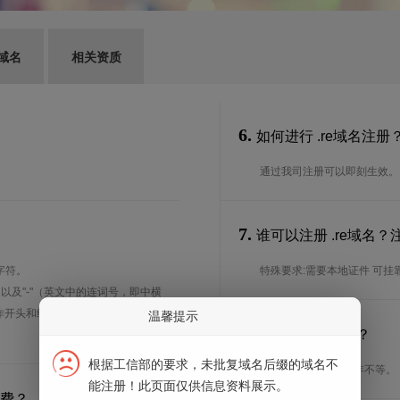
域名
相关资质
6.
如何进行 .re域名注册
通过我司注册可以即刻生效。
7.
谁可以注册 .re域名
字符。
特殊要求:需要本地证件 可挂靠 
、以及"-"（英文中的连词号，即中横
能用作开头和结尾。注*中文域名实际是
温馨提示
8.
注册期限是多长？
根据工信部的要求，未批复域名后缀的域名不
注册期限从1年到10年不等。
能注册！此页面仅供信息资料展示。
续费？