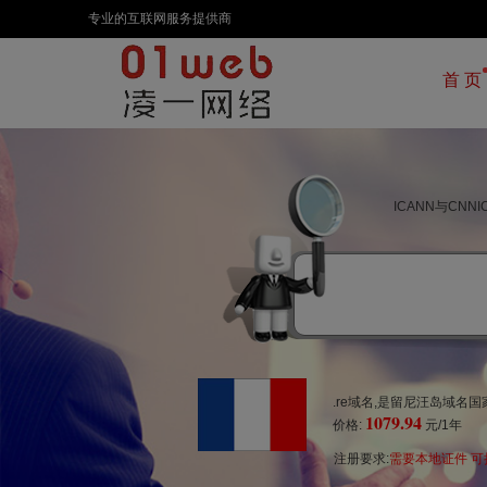
专业的互联网服务提供商
首 页
ICANN与CN
.re域名,是留尼汪岛域名
1079.94
价格:
元/1年
注册要求:
需要本地证件 可挂