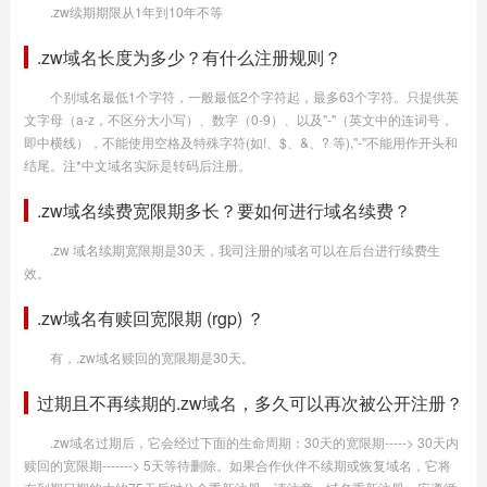
.zw续期期限从1年到10年不等
.zw域名长度为多少？有什么注册规则？
个别域名最低1个字符，一般最低2个字符起，最多63个字符。只提供英
文字母（a-z，不区分大小写）、数字（0-9）、以及"-"（英文中的连词号，
即中横线），不能使用空格及特殊字符(如!、$、&、? 等),"-"不能用作开头和
结尾。注*中文域名实际是转码后注册。
.zw域名续费宽限期多长？要如何进行域名续费？
.zw 域名续期宽限期是30天，我司注册的域名可以在后台进行续费生
效。
.zw域名有赎回宽限期 (rgp) ？
有，.zw域名赎回的宽限期是30天。
过期且不再续期的.zw域名，多久可以再次被公开注册？
.zw域名过期后，它会经过下面的生命周期：30天的宽限期-----> 30天内
赎回的宽限期-------> 5天等待删除。如果合作伙伴不续期或恢复域名，它将