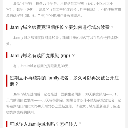
最低1个字符，最多63个字符。只提供英文字母（a-z，不区分大小
写）、数字（0-9）、以及"-"（英文中的连词号，即中横线），不能使用空格
及特殊字符(如!、&、? 等),"-"不能用作开头和结尾。
.family域名续费宽限期多长？要如何进行域名续费？
.family 域名续期宽限期是30天，我司注册的域名可以在后台进行续费生
效。
.family域名有赎回宽限期 (rgp) ？
有，.family域名赎回的宽限期是30天。
过期且不再续期的.family域名，多久可以再次被公开注
册？
.family域名过期后，它会经过下面的生命周期：30天的宽限期-----> 15
天内赎回的宽限期------->3天等待删除。如果合作伙伴不续期或恢复域名，它
将在到期日期的大约48天后对公众重新注册。请注意，域名重新注册，应遵
循先到先得的原则。
可以转入.family域名吗？怎样转入？