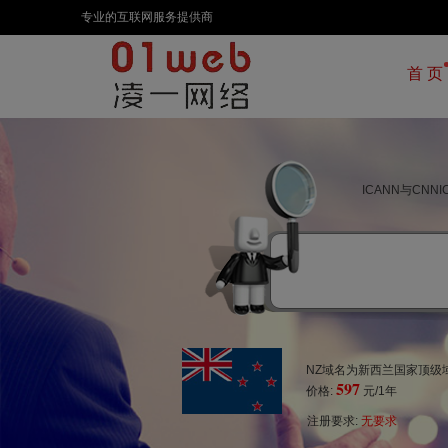
专业的互联网服务提供商
首 页
ICANN与CN
NZ域名为新西兰国家顶级域
597
价格:
元/1年
注册要求:
无要求