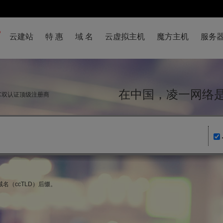
云建站
特 惠
域 名
云虚拟主机
魔方主机
服务
在中国，凌一网
NIC双认证顶级注册商
名（ccTLD）后缀。